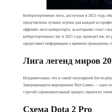
Киберспортивные лиги, доступные в 2021 году, о
представлены лучшие игроки для каждой из профес
оффлайн лиги киберспорта, за которыми стоит сле
киберспортивных лиг в 2021 году проведет вас п
предоставит информацию о времени проведения, сос
Лига легенд миров 20
Неудивительно, что в самой популярной free-to-pl
Завершающееся мероприятие Riot Games — одно из
строгий соревновательный процесс приносит очен
Схема Dota 2 Pro