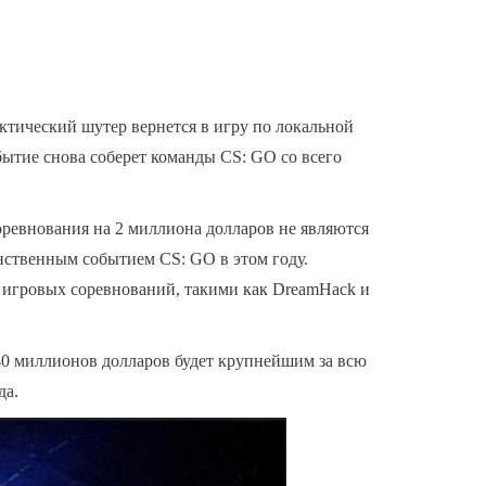
актический шутер вернется в игру по локальной
обытие снова соберет команды CS: GO со всего
соревнования на 2 миллиона долларов не являются
нственным событием CS: GO в этом году.
 игровых соревнований, такими как DreamHack и
е 40 миллионов долларов будет крупнейшим за всю
да.