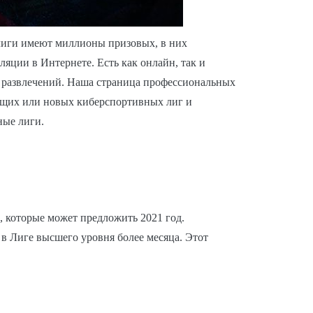
лиги имеют миллионы призовых, в них
яции в Интернете. Есть как онлайн, так и
х развлечений. Наша страница профессиональных
оящих или новых киберспортивных лиг и
ные лиги.
, которые может предложить 2021 год.
 Лиге высшего уровня более месяца. Этот