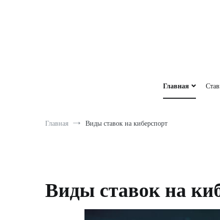
Перейти
к
содержимому
Главная
Став
Главная
Виды ставок на киберспорт
Виды ставок на ки