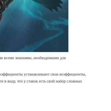
вами всеми знаниями, необходимыми для
к коэффициенты устанавливают свои коэффициенты,
е в виду, что у ставок есть свой набор сложных