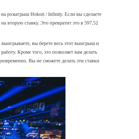
а розыгрыш Hokori / Infinity. Если вы сделаете
а вторую ставку. Это превратит это в 597,52
вы выигрываете, вы берете весь этот выигрыш и
 работу. Кроме того, это позволяет вам делать
новременно. Вы не сможете делать эти ставки