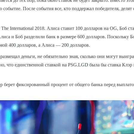
яется до тех пор, пока окно ставок не будет закрыто. Вместо эт
бо событие. После события все, кто поддержал победителя, дел
e International 2018. Алиса ставит 100 долларов на OG, Боб ст
са и Боб разделили банк в размере 600 долларов. Поскольку Бо
мой 400 долларов, а Алиса — 200 долларов.
размещал деньги, не обязательно зная, сколько они могут выигр
, что единственной ставкой на PSG.LGD была бы ставка Клэр в
р берет фиксированный процент от общего банка перед выплатой